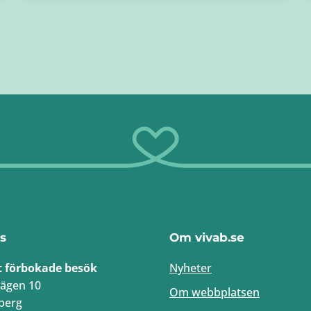
s
Om vivab.se
t förbokade besök
Nyheter
ägen 10
Om webbplatsen
berg