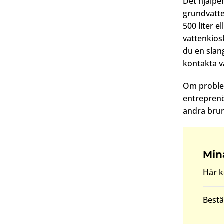
Det hjälper
grundvatte
500 liter 
vattenkios
du en slan
kontakta v
Om problem
entreprenö
andra brun
Min
Här k
Bestäl