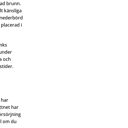
rad brunn.
t känsliga
r nederbörd
 placerad i
änks
 under
na och
stider.
 har
ttnet har
örsörjning
el om du