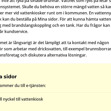
 inte att fylla på sinade brunnar. Vattnet som fylls på letar s
nsystemet. Skulle du behöva en större mängd vatten så ka
eller mer vid vattenkiosker runt om i kommunen. En vattenny
k kan du beställa på Mina sidor. För att kunna hämta vatte
g med brandslangskoppling och en tank. Har du frågor kan
år kundservice.
et är långvarigt är det lämpligt att ta kontakt med någon
r som arbetar med dricksvatten, till exempel brunnsborrar
nsföretag och diskutera alternativa lösningar.
a sidor
ommer du till e-tjänsten:
l nyckel till vattenkiosk