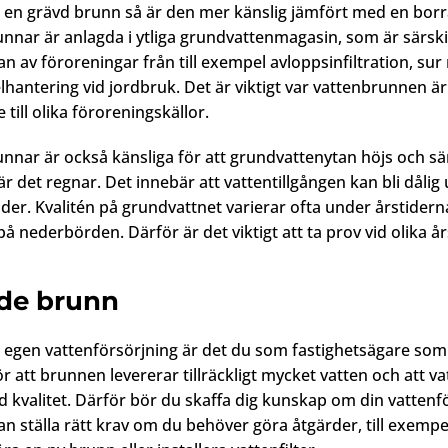
en grävd brunn så är den mer känslig jämfört med en bor
nnar är anlagda i ytliga grundvattenmagasin, som är särskil
an av föroreningar från till exempel avloppsinfiltration, su
lhantering vid jordbruk. Det är viktigt var vattenbrunnen är
 till olika föroreningskällor.
nnar är också känsliga för att grundvattenytan höjs och s
är det regnar. Det innebär att vattentillgången kan bli dålig
oder. Kvalitén på grundvattnet varierar ofta under årstider
 nederbörden. Därför är det viktigt att ta prov vid olika år
de brunn
 egen vattenförsörjning är det du som fastighetsägare som
r att brunnen levererar tillräckligt mycket vatten och att va
 kvalitet. Därför bör du skaffa dig kunskap om din vattenf
kan ställa rätt krav om du behöver göra åtgärder, till exemp