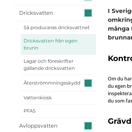
I Sveri
Dricksvatten
omkring
Så produceras dricksvattnet
många f
brunnar
Dricksvatten från egen
brunn
Kontro
Lagar och föreskrifter
gällande dricksvatten
Om du har 
Återströmmningsskydd
du egen bru
inspektera
Vattenkiosk
du som fas
PFAS
Grävd
Avloppsvatten