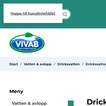
Skip to main content
Hoppa till huvudinnehållet
Start
Vatten & avlopp
Dricksvatten
Dricksvatt
Meny
Dric
Vatten & avlopp