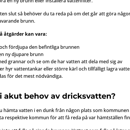
a en ny brunn eller installera vattenfilter.
atten slut så behöver du ta reda på om det går att göra någo
uvarande brunn.
å åtgärder kan vara:
och fördjupa den befintliga brunnen
en ny djupare brunn
ed grannar och se om de har vatten att dela med sig av
er hyr vattentankar eller större kärl och tillfälligt lagra vat
as för det mest nödvändiga.
 i akut behov av dricksvatten?
u hämta vatten i en dunk från någon plats som kommunen
akta respektive kommun för att få reda på var hämtställen fin