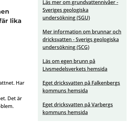
Läs mer om grundvattennivåer -
Sveriges geologiska
men
undersökning (SGU)
är lika
Mer information om brunnar och
dricksvatten - Sverigs geologiska
undersökning (SCG)
Läs om egen brunn på
Livsmedelsverkets hemsida
ttnet. Har
Eget dricksvatten på Falkenbergs
kommuns hemsida
t. Det är
Eget dricksvatten på Varbergs
oblem.
kommuns hemsida