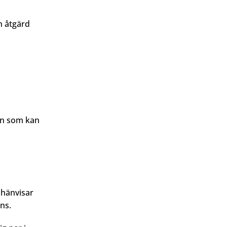
n åtgärd
ten som kan
 hänvisar
ns.