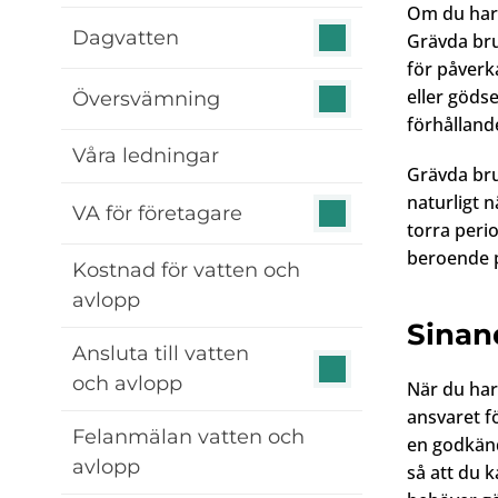
Om du har 
Dagvatten
Grävda bru
för påverk
eller gödse
Översvämning
förhållande
Våra ledningar
Grävda bru
naturligt n
VA för företagare
torra peri
beroende på
Kostnad för vatten och
avlopp
Sinan
Ansluta till vatten
och avlopp
När du har
ansvaret fö
Felanmälan vatten och
en godkänd
avlopp
så att du 