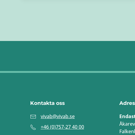
Kontakta oss
Adres
vivab@vivab.se
Endas
Åkarev
+46 (0)757-27 40 00
Falken