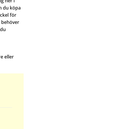
ig ner i
n du köpa
ckel för
n behöver
 du
e eller