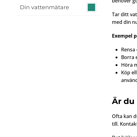
behöver gör
Din vattenmätare
Tar ditt v
med din n
Exempel p
Rensa 
Borra 
Höra m
Köp ell
använd
Är du
Ofta kan d
till. Kont