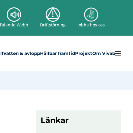
Talande Webb
Driftstörning
Jobba hos oss
ll
Vatten & avlopp
Hållbar framtid
Projekt
Om Vivab
Länkar