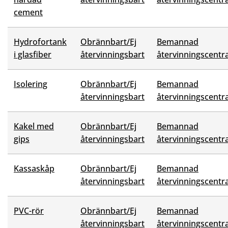
cement
Hydrofortank
Obrännbart/Ej
Bemannad
i glasfiber
återvinningsbart
återvinningscentra
Isolering
Obrännbart/Ej
Bemannad
återvinningsbart
återvinningscentra
Kakel med
Obrännbart/Ej
Bemannad
gips
återvinningsbart
återvinningscentra
Kassaskåp
Obrännbart/Ej
Bemannad
återvinningsbart
återvinningscentra
PVC-rör
Obrännbart/Ej
Bemannad
återvinningsbart
återvinningscentra