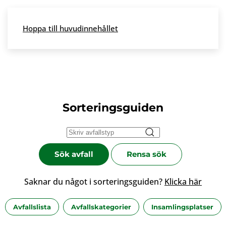
Skip to main content
Hoppa till huvudinnehållet
Meny
Sorteringsguiden
Sök avfall
Rensa sök
Saknar du något i sorteringsguiden?
Klicka här
Avfallslista
Avfallskategorier
Insamlingsplatser