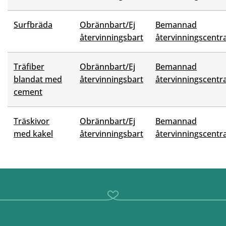
Surfbräda
Obrännbart/Ej
Bemannad
återvinningsbart
återvinningscentra
Träfiber
Obrännbart/Ej
Bemannad
blandat med
återvinningsbart
återvinningscentra
cement
Träskivor
Obrännbart/Ej
Bemannad
med kakel
återvinningsbart
återvinningscentra