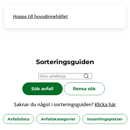
Skip to main content
Hoppa till huvudinnehållet
Meny
Sorteringsguiden
Sök avfall
Rensa sök
Saknar du något i sorteringsguiden?
Klicka här
Avfallslista
Avfallskategorier
Insamlingsplatser