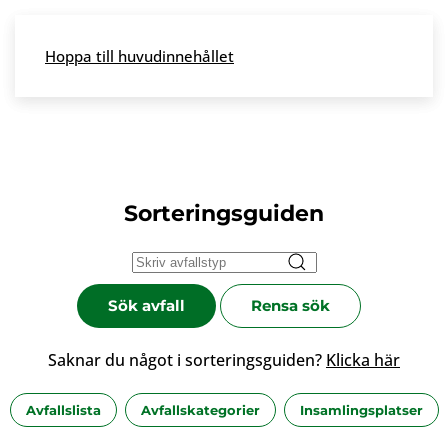
Skip to main content
Hoppa till huvudinnehållet
Meny
Sorteringsguiden
Sök avfall
Rensa sök
Saknar du något i sorteringsguiden?
Klicka här
Avfallslista
Avfallskategorier
Insamlingsplatser