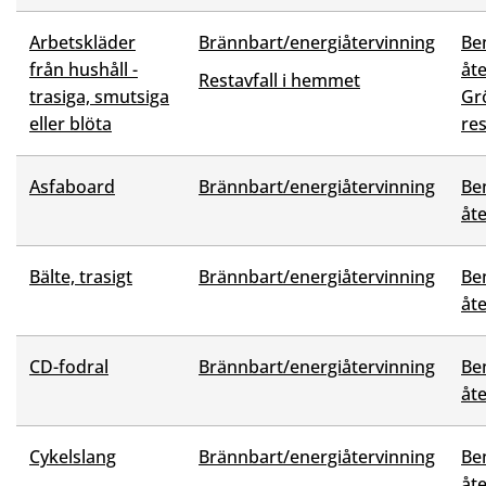
Arbetskläder
Brännbart/energiåtervinning
Be
från hushåll -
åt
Restavfall i hemmet
trasiga, smutsiga
Grö
eller blöta
res
Asfaboard
Brännbart/energiåtervinning
Be
åt
Bälte, trasigt
Brännbart/energiåtervinning
Be
åt
CD-fodral
Brännbart/energiåtervinning
Be
åt
Cykelslang
Brännbart/energiåtervinning
Be
åt