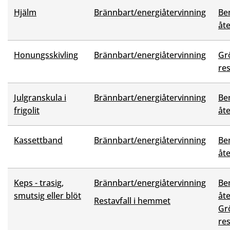
Hjälm
Brännbart/energiåtervinning
Be
åt
Honungsskivling
Brännbart/energiåtervinning
Grö
res
Julgranskula i
Brännbart/energiåtervinning
Be
frigolit
åt
Kassettband
Brännbart/energiåtervinning
Be
åt
Keps - trasig,
Brännbart/energiåtervinning
Be
smutsig eller blöt
åt
Restavfall i hemmet
Grö
res