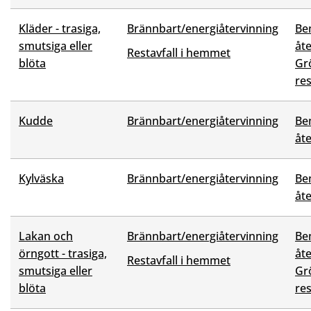
Kläder - trasiga,
Brännbart/energiåtervinning
Be
smutsiga eller
åt
Restavfall i hemmet
blöta
Grö
res
Kudde
Brännbart/energiåtervinning
Be
åt
Kylväska
Brännbart/energiåtervinning
Be
åt
Lakan och
Brännbart/energiåtervinning
Be
örngott - trasiga,
åt
Restavfall i hemmet
smutsiga eller
Grö
blöta
res