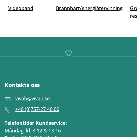
Videoband
Brännbart/energiåtervinning
Grö
res
Kontakta oss
vivab@vivab.se
+46 (0)757-27 40 00
Telefontider Kundservice:
Måndag: kl. 8-12 & 13-16