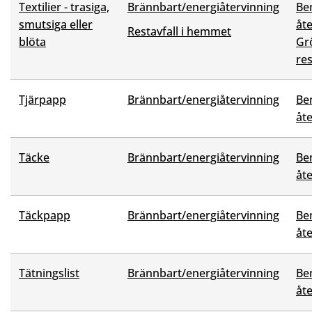
Textilier - trasiga,
Brännbart/energiåtervinning
Be
smutsiga eller
åt
Restavfall i hemmet
blöta
Grö
res
Tjärpapp
Brännbart/energiåtervinning
Be
åt
Täcke
Brännbart/energiåtervinning
Be
åt
Täckpapp
Brännbart/energiåtervinning
Be
åt
Tätningslist
Brännbart/energiåtervinning
Be
åt