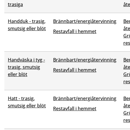
trasiga
åt
Handduk - trasig,
Brännbart/energiåtervinning
Be
smutsig eller blöt
åt
Restavfall i hemmet
Grö
res
Handväska i tyg -
Brännbart/energiåtervinning
Be
trasig, smutsig
åt
Restavfall i hemmet
eller blöt
Grö
res
Hatt - trasig,
Brännbart/energiåtervinning
Be
smutsig eller blöt
åt
Restavfall i hemmet
Grö
res