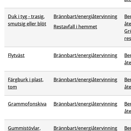
Duk i tyg - trasig,
Brännbart/energiåtervinning
Be
smutsig eller blöt
åt
Restavfall i hemmet
Grö
res
Flytväst
Brännbart/energiåtervinning
Be
åt
Färgburk i plast,
Brännbart/energiåtervinning
Be
tom
åt
Grammofonskiva
Brännbart/energiåtervinning
Be
åt
Gummistövlar,
Brännbart/energiåtervinning
Be