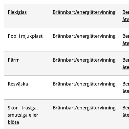
Plexiglas
Brännbart/energiåtervinning
Be
åt
Pool i mjukplast
Brännbart/energiåtervinning
Be
åt
Pärm
Brännbart/energiåtervinning
Be
åt
Resväska
Brännbart/energiåtervinning
Be
åt
Skor - trasiga,
Brännbart/energiåtervinning
Be
smutsiga eller
åt
blöta