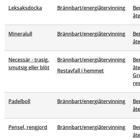
Leksaksdocka
Brännbart/energiåtervinning
Be
åt
Mineralull
Brännbart/energiåtervinning
Be
åt
Necessär - trasig,
Brännbart/energiåtervinning
Be
smutsig eller blöt
åt
Restavfall i hemmet
Grö
res
Padelboll
Brännbart/energiåtervinning
Be
åt
Pensel, rengjord
Brännbart/energiåtervinning
Be
åt