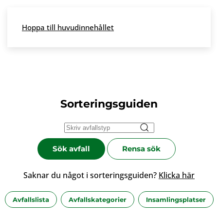
Skip to main content
Hoppa till huvudinnehållet
Meny
Sorteringsguiden
Sök avfall
Rensa sök
Saknar du något i sorteringsguiden?
Klicka här
Avfallslista
Avfallskategorier
Insamlingsplatser