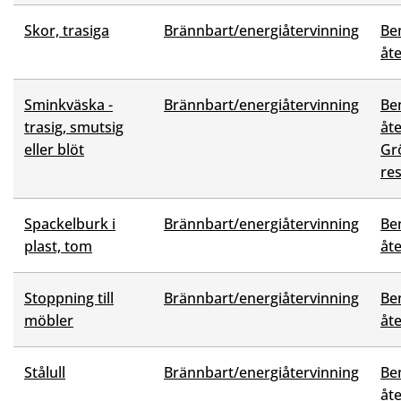
Skor, trasiga
Brännbart/energiåtervinning
Be
åt
Sminkväska -
Brännbart/energiåtervinning
Be
trasig, smutsig
åt
eller blöt
Grö
res
Spackelburk i
Brännbart/energiåtervinning
Be
plast, tom
åt
Stoppning till
Brännbart/energiåtervinning
Be
möbler
åt
Stålull
Brännbart/energiåtervinning
Be
åt