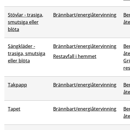
Stövlar - trasiga,
Brännbart/energiåtervinning
Be
smutsiga eller
åt
blöta
Sängkläder -
Brännbart/energiåtervinning
Be
trasiga, smutsiga
åt
Restavfall i hemmet
eller blöta
Grö
res
Takpapp
Brännbart/energiåtervinning
Be
åt
Tapet
Brännbart/energiåtervinning
Be
åt