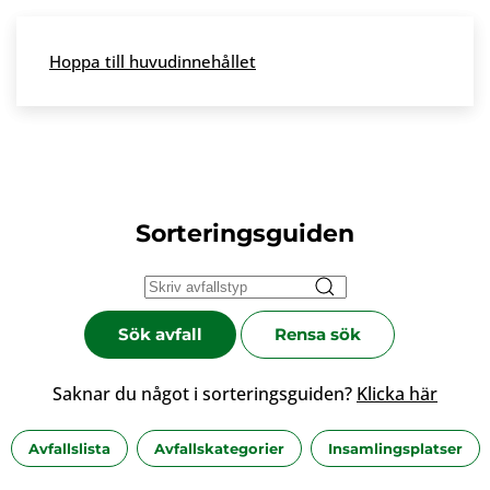
Skip to main content
Hoppa till huvudinnehållet
Meny
Sorteringsguiden
Sök avfall
Rensa sök
Saknar du något i sorteringsguiden?
Klicka här
Avfallslista
Avfallskategorier
Insamlingsplatser