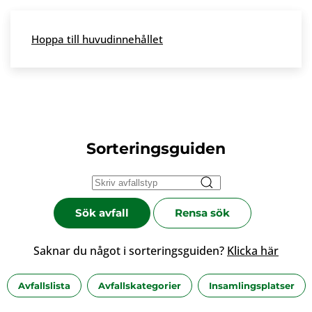
Skip to main content
Hoppa till huvudinnehållet
Meny
Sorteringsguiden
Sök avfall
Rensa sök
Saknar du något i sorteringsguiden?
Klicka här
Avfallslista
Avfallskategorier
Insamlingsplatser