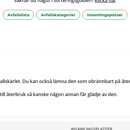
Saknar du något i sorteringsguiden?
Klicka här
Avfallslista
Avfallskategorier
Insamlingsplatser
vfallskärlet. Du kan också lämna den som obrännbart på åte
 till återbruk så kanske någon annan får glädje av den.
INSAMLINGSPLATSER