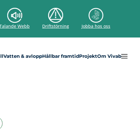
Talande Webb
Driftstörning
Jobba hos oss
ll
Vatten & avlopp
Hållbar framtid
Projekt
Om Vivab