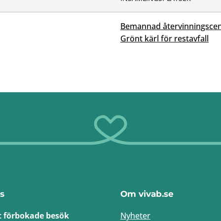
Bemannad återvinningscen
Grönt kärl för restavfall
s
Om vivab.se
t förbokade besök
Nyheter