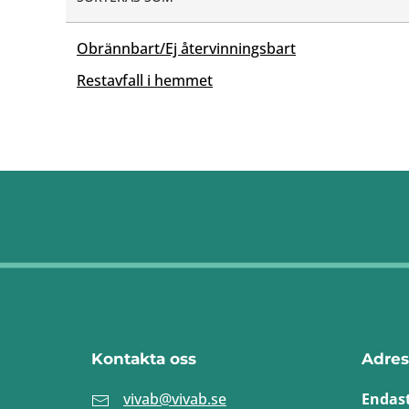
Obrännbart/Ej återvinningsbart
Restavfall i hemmet
Kontakta oss
Adres
vivab@vivab.se
Endas