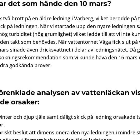
ar det som hände den 10 mars?
k två brott på en äldre ledning i Varberg, vilket berodde på 
kick på ledningen. När vi startade upp den nyare ledningen så
ög turbiditet (hög grumlighet) vilket ledde till att vi inte k
i den takt som behövdes. När vattentornet Våga fick slut på 
ars sinade även dricksvattnet i delar av ledningsnätet. Då gi
kokningsrekommendation som vi kunde häva den 16 mars e
dra godkända prover.
örenklade analysen av vattenläckan vi
nde orsaker:
 vinter och djup tjäle samt dåligt skick på ledning orsakade t
or.
oriskt beslut att dimensionera den nya ledningen i mindre s