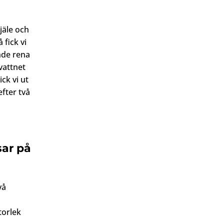
tjäle och
 fick vi
unde rena
vattnet
ck vi ut
fter två
sar på
vå
torlek