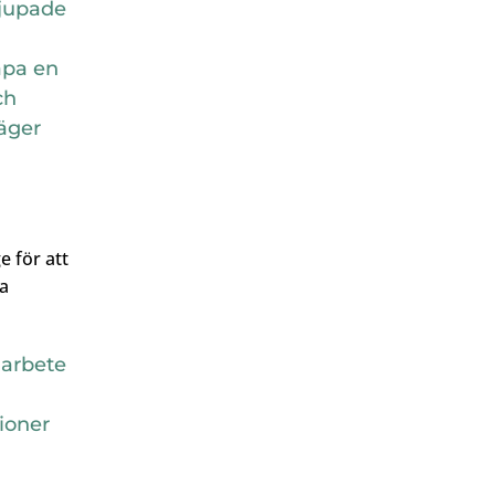
djupade
apa en
ch
säger
e för att
a
 arbete
ioner