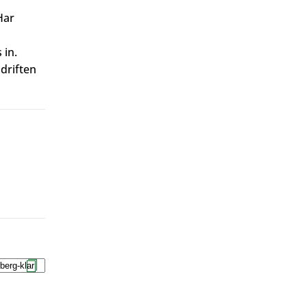
Har
 in.
 driften