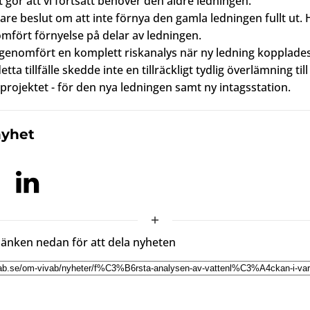
et gör att vi fortsatt behöver den äldre ledningen.
gare beslut om att inte förnya den gamla ledningen fullt ut. 
mfört förnyelse på delar av ledningen.
 genomfört en komplett riskanalys när ny ledning kopplades
etta tillfälle skedde inte en tillräckligt tydlig överlämning till
 projektet - för den nya ledningen samt ny intagsstation.
nyhet
länken nedan för att dela nyheten