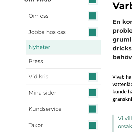
Var
Om oss
En kom
probl
Jobba hos oss
grumli
Nyheter
dricks
behöv
Press
Vid kris
Vivab ha
vattenläc
kunde hä
Mina sidor
granskni
Kundservice
Vi vi
Taxor
orsak