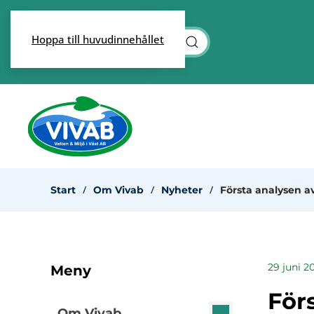
Skip to main content
Hoppa till huvudinnehållet
Start
Om Vivab
Nyheter
Första analysen av
29 juni 2
Meny
För
Om Vivab