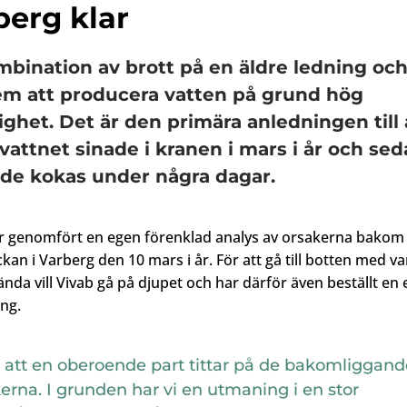
berg klar
bination av brott på en äldre ledning oc
em att producera vatten på grund hög
ghet. Det är den primära anledningen till 
vattnet sinade i kranen i mars i år och se
de kokas under några dagar.
r genomfört en egen förenklad analys av orsakerna bakom
kan i Varberg den 10 mars i år. För att gå till botten med va
nda vill Vivab gå på djupet och har därför även beställt en 
ng.
ll att en oberoende part tittar på de bakomliggand
erna. I grunden har vi en utmaning i en stor