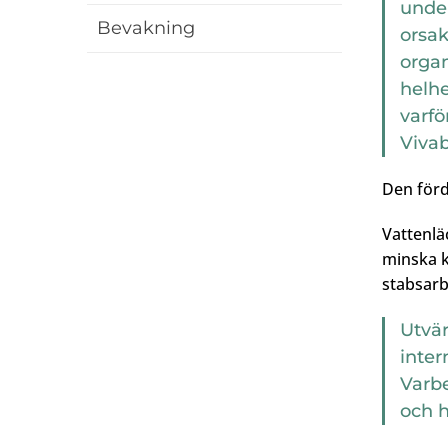
unde
Bevakning
orsa
organ
helhe
varfö
Vivab
Den förd
Vattenlä
minska k
stabsarb
Utvär
inter
Varb
och h