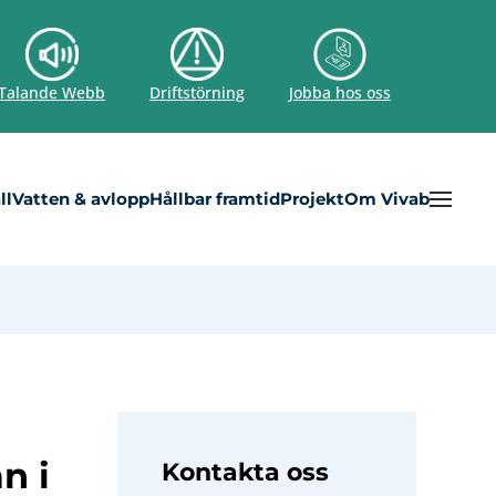
Talande Webb
Driftstörning
Jobba hos oss
ll
Vatten & avlopp
Hållbar framtid
Projekt
Om Vivab
n i
Kontakta oss