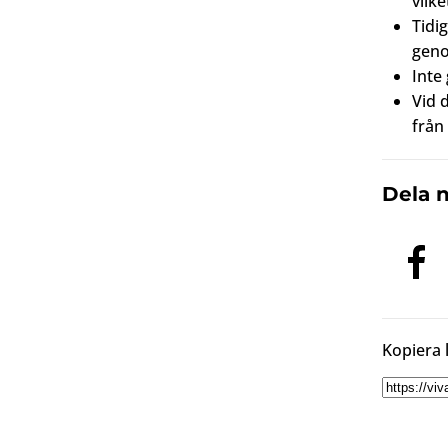
vilk
Tidi
geno
Inte
Vid d
från
Dela 
Kopiera 