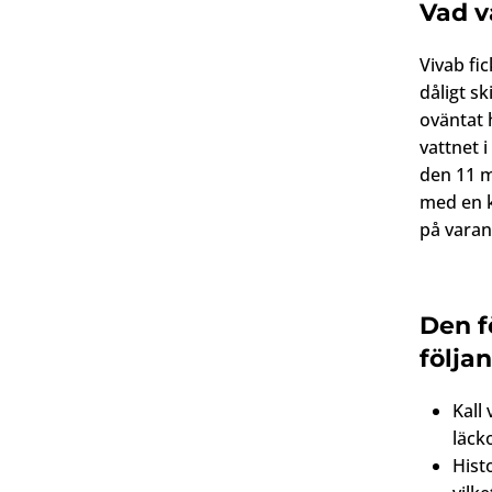
Vad v
Vivab fic
dåligt s
oväntat h
vattnet 
den 11 m
med en 
på varan
Den f
följa
Kall
läck
Hist