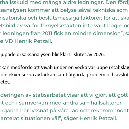
rhållsskuld med många äldre ledningar. Den för
ksanalysen kommer att belysa såväl tekniska som
isatoriska och beslutsmässiga faktorer, för att sk
tsbild av varför förnyelsetakten inte varit högre o
r ledningen från 2011 fick en mindre dimension”, 
s VD Henrik Petzäll.
jupade orsaksanalysen blir klart i slutet av 2026.
ckan medförde att Vivab under en vecka var uppe i stabsläg
onsekvenserna av läckan samt åtgärda problem och avslut
etet.
deringen av stabsarbetet visar att vi gjort ett gott
nt och i samverkan med andra samhällsaktörer.
ergarna har lyssnat på våra råd och rekommendat
anterat situationen väl”, säger Henrik Petzäll.