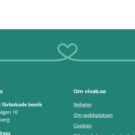
s
Om vivab.se
t förbokade besök
Nyheter
ägen 10
Om webbplatsen
berg
Cookies
dress