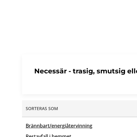
Necessär - trasig, smutsig ell
SORTERAS SOM
Brännbart/energiåtervinning
Restavfall i hemmet