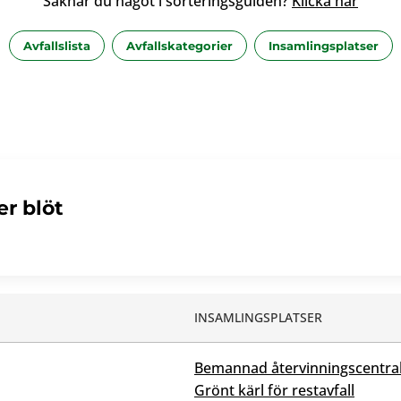
Saknar du något i sorteringsguiden?
Klicka här
Avfallslista
Avfallskategorier
Insamlingsplatser
er blöt
INSAMLINGSPLATSER
Bemannad återvinningscentra
Grönt kärl för restavfall