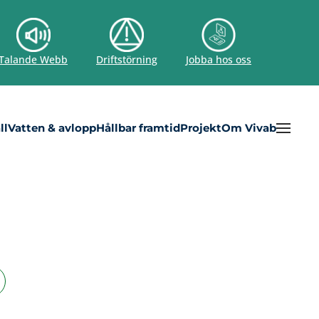
Talande Webb
Driftstörning
Jobba hos oss
ll
Vatten & avlopp
Hållbar framtid
Projekt
Om Vivab