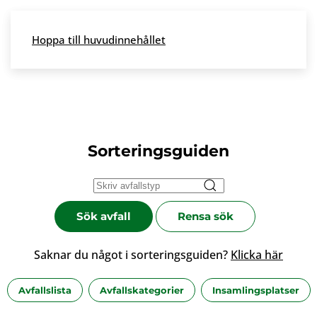
Skip to main content
Hoppa till huvudinnehållet
Meny
Sorteringsguiden
Sök avfall
Rensa sök
Saknar du något i sorteringsguiden?
Klicka här
Avfallslista
Avfallskategorier
Insamlingsplatser