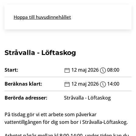
Skip to main content
Hoppa till huvudinnehållet
Meny
Stråvalla - Löftaskog
Start:
12 maj 2026
08:00
Beräknas klart:
12 maj 2026
14:00
Berörda adresser:
Stråvalla - Löftaskog
På tisdag gör vi ett arbete som påverkar
vattentillgången för dig som bor i Stråvalla-Löftaskog.
Arbetet pågår mellan kl 8:00-14:00, under tiden kan du