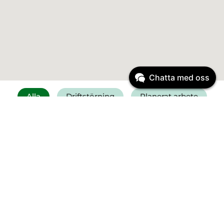
Chatta med oss
Alla
Driftstörning
Planerat arbete
Få SMS vid driftstörning
Felanmälan vatten
Driftinformation
Driftstörning
Start:
6 augusti 2026
11:30
Vattenläcka Falkenberg -
Kristineslätt