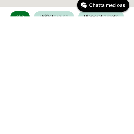
Chatta med oss
Alla
Driftstörning
Planerat arbete
Få SMS vid driftstörning
Felanmälan vatten
Driftinformation
Planerat arbete
Start:
23 mars
2026
08:00
Vi byter ut ledningar vid
Ribbingsgatan och Västra allén
Planerat arbete
Start:
12 augusti
2026
12:00
Reparation av Pantamera på ÅVC
Sandladan onsdag 12/8