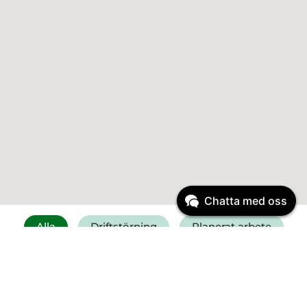
Chatta med oss
Alla
Driftstörning
Planerat arbete
Få SMS vid driftstörning
Felanmälan vatten