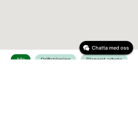
Chatta med oss
Alla
Driftstörning
Planerat arbete
Få SMS vid driftstörning
Felanmälan vatten
Driftinformation
Driftstörning
Start:
6 augusti 2026
11:30
Vattenläcka Falkenberg -
Kristineslätt