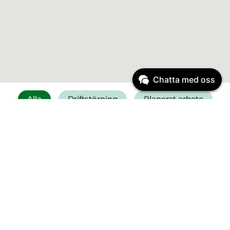
Chatta med oss
Alla
Driftstörning
Planerat arbete
Få SMS vid driftstörning
Felanmälan vatten
Driftinformation
Driftstörning
Start:
6 augusti 2026
11:30
Vattenläcka Falkenberg -
Kristineslätt