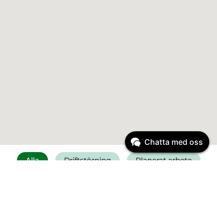
Chatta med oss
Alla
Driftstörning
Planerat arbete
Få SMS vid driftstörning
Felanmälan vatten