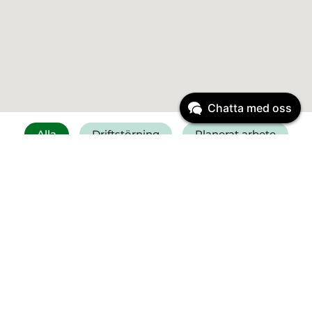
Chatta med oss
Alla
Driftstörning
Planerat arbete
Få SMS vid driftstörning
Felanmälan vatten
Driftinformation
Driftstörning
Start:
6 augusti 2026
11:30
Vattenläcka Falkenberg -
Kristineslätt