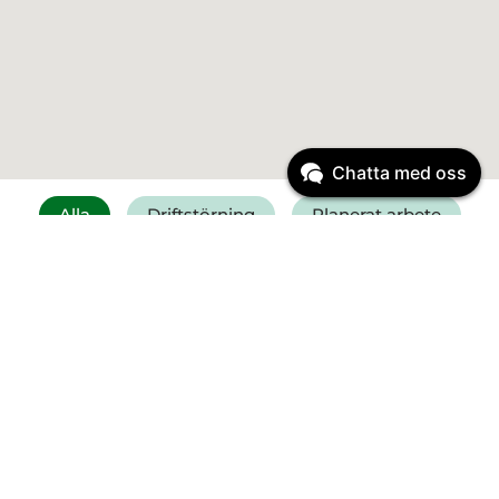
Chatta med oss
Alla
Driftstörning
Planerat arbete
Få SMS vid driftstörning
Felanmälan vatten
Driftinformation
Driftstörning
Start:
6 augusti 2026
11:30
Vattenläcka Falkenberg -
Kristineslätt