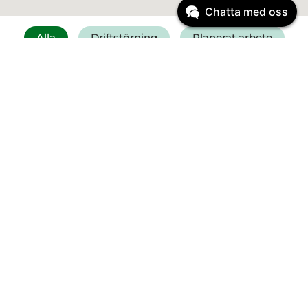
Chatta med oss
Alla
Driftstörning
Planerat arbete
Få SMS vid driftstörning
Felanmälan vatten
Driftinformation
Planerat arbete
Start:
23 mars
2026
08:00
Vi byter ut ledningar vid
Ribbingsgatan och Västra allén
Planerat arbete
Start:
12 augusti
2026
12:00
Reparation av Pantamera på ÅVC
Sandladan onsdag 12/8