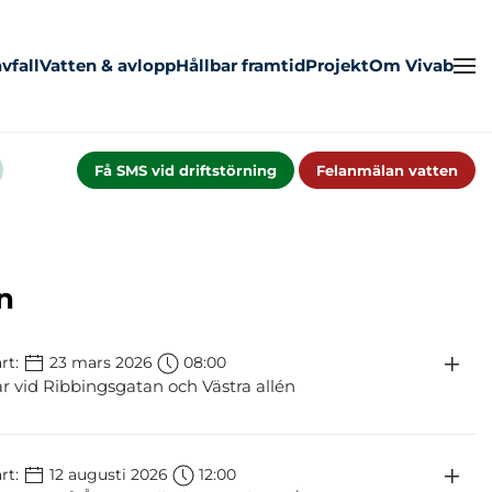
vfall
Vatten & avlopp
Hållbar framtid
Projekt
Om Vivab
Få SMS vid driftstörning
Felanmälan vatten
n
rt:
23 mars 2026
08:00
ar vid Ribbingsgatan och Västra allén
rt:
12 augusti 2026
12:00