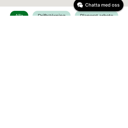
Chatta med oss
Alla
Driftstörning
Planerat arbete
Få SMS vid driftstörning
Felanmälan vatten
Driftinformation
Planerat arbete
Start:
23 mars
2026
08:00
Vi byter ut ledningar vid
Ribbingsgatan och Västra allén
Planerat arbete
Start:
12 augusti
2026
12:00
Reparation av Pantamera på ÅVC
Sandladan onsdag 12/8