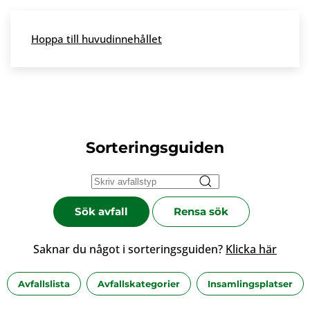
Skip to main content
Hoppa till huvudinnehållet
Meny
Sorteringsguiden
Sök avfall
Rensa sök
Saknar du något i sorteringsguiden?
Klicka här
Avfallslista
Avfallskategorier
Insamlingsplatser