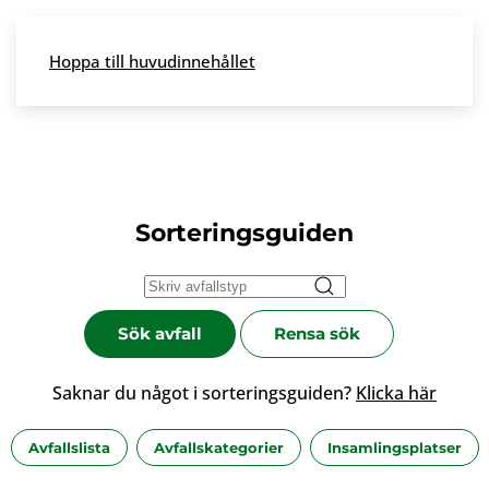
Skip to main content
Hoppa till huvudinnehållet
Meny
Sorteringsguiden
Sök avfall
Rensa sök
Saknar du något i sorteringsguiden?
Klicka här
Avfallslista
Avfallskategorier
Insamlingsplatser