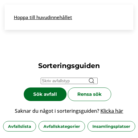
Skip to main content
Hoppa till huvudinnehållet
Meny
Sorteringsguiden
Sök avfall
Rensa sök
Saknar du något i sorteringsguiden?
Klicka här
Avfallslista
Avfallskategorier
Insamlingsplatser