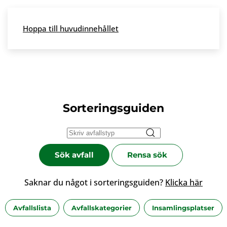
Skip to main content
Hoppa till huvudinnehållet
Meny
Sorteringsguiden
Sök avfall
Rensa sök
Saknar du något i sorteringsguiden?
Klicka här
Avfallslista
Avfallskategorier
Insamlingsplatser