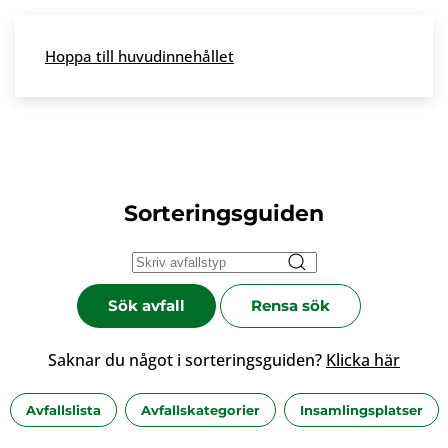
Skip to main content
Hoppa till huvudinnehållet
Meny
Sorteringsguiden
Sök avfall
Rensa sök
Saknar du något i sorteringsguiden?
Klicka här
Avfallslista
Avfallskategorier
Insamlingsplatser