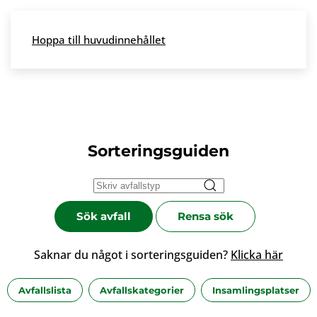
Skip to main content
Hoppa till huvudinnehållet
Meny
Sorteringsguiden
Sök avfall
Rensa sök
Saknar du något i sorteringsguiden?
Klicka här
Avfallslista
Avfallskategorier
Insamlingsplatser