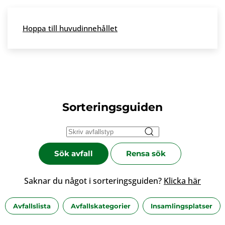
Skip to main content
Hoppa till huvudinnehållet
Meny
Sorteringsguiden
Sök avfall
Rensa sök
Saknar du något i sorteringsguiden?
Klicka här
Avfallslista
Avfallskategorier
Insamlingsplatser