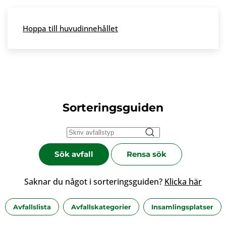
Skip to main content
Hoppa till huvudinnehållet
Meny
Sorteringsguiden
Sök avfall
Rensa sök
Saknar du något i sorteringsguiden?
Klicka här
Avfallslista
Avfallskategorier
Insamlingsplatser