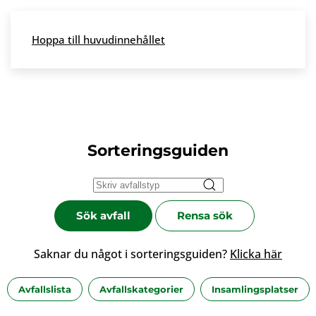
Skip to main content
Hoppa till huvudinnehållet
Meny
Sorteringsguiden
Sök avfall
Rensa sök
Saknar du något i sorteringsguiden?
Klicka här
Avfallslista
Avfallskategorier
Insamlingsplatser