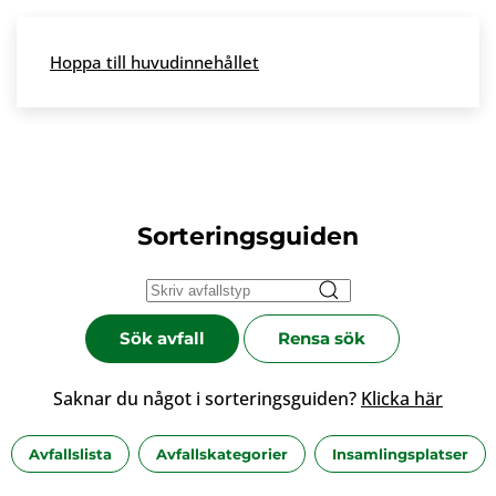
Skip to main content
Hoppa till huvudinnehållet
Meny
Sorteringsguiden
Sök avfall
Rensa sök
Saknar du något i sorteringsguiden?
Klicka här
Avfallslista
Avfallskategorier
Insamlingsplatser