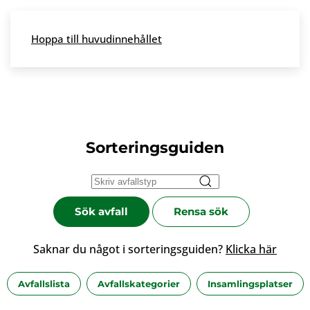
Skip to main content
Hoppa till huvudinnehållet
Meny
Sorteringsguiden
Sök avfall
Rensa sök
Saknar du något i sorteringsguiden?
Klicka här
Avfallslista
Avfallskategorier
Insamlingsplatser