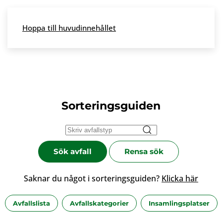
Skip to main content
Hoppa till huvudinnehållet
Meny
Sorteringsguiden
Sök avfall
Rensa sök
Saknar du något i sorteringsguiden?
Klicka här
Avfallslista
Avfallskategorier
Insamlingsplatser