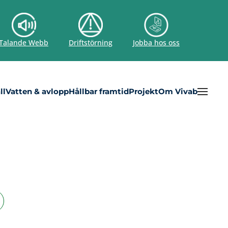
Talande Webb
Driftstörning
Jobba hos oss
ll
Vatten & avlopp
Hållbar framtid
Projekt
Om Vivab