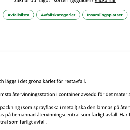
Saknar du något i sorteringsguiden?
Klicka här
Avfallslista
Avfallskategorier
Insamlingsplatser
läggs i det gröna kärlet för restavfall.
ta återvinningsstation i container avsedd för det material
rpackning (som sprayflaska i metall) ska den lämnas på åte
as på bemannad återvinningscentral som farligt avfall. Har
al som farligt avfall.