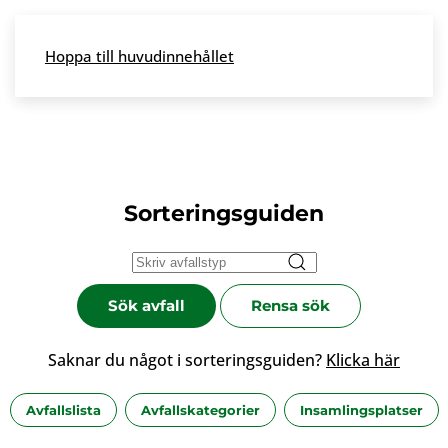
Skip to main content
Hoppa till huvudinnehållet
Meny
Sorteringsguiden
Sök avfall
Rensa sök
Saknar du något i sorteringsguiden?
Klicka här
Avfallslista
Avfallskategorier
Insamlingsplatser