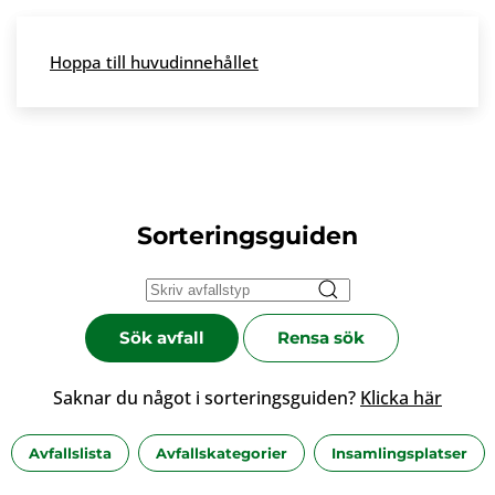
Skip to main content
Hoppa till huvudinnehållet
Meny
Sorteringsguiden
Sök avfall
Rensa sök
Saknar du något i sorteringsguiden?
Klicka här
Avfallslista
Avfallskategorier
Insamlingsplatser