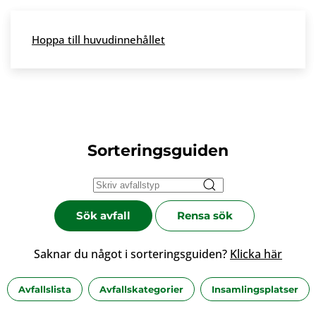
Skip to main content
Hoppa till huvudinnehållet
Meny
Sorteringsguiden
Sök avfall
Rensa sök
Saknar du något i sorteringsguiden?
Klicka här
Avfallslista
Avfallskategorier
Insamlingsplatser