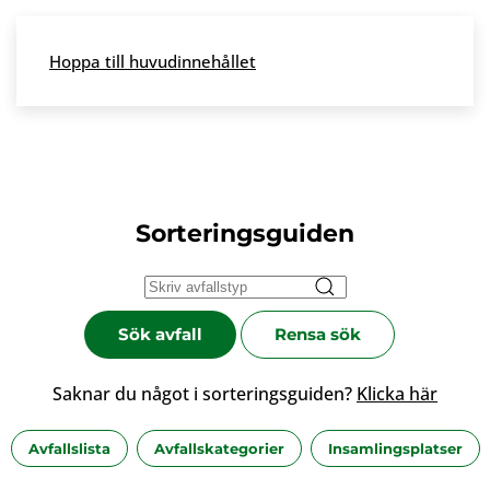
Skip to main content
Hoppa till huvudinnehållet
Meny
Sorteringsguiden
Sök avfall
Rensa sök
Saknar du något i sorteringsguiden?
Klicka här
Avfallslista
Avfallskategorier
Insamlingsplatser