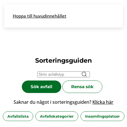
Skip to main content
Hoppa till huvudinnehållet
Meny
Sorteringsguiden
Sök avfall
Rensa sök
Saknar du något i sorteringsguiden?
Klicka här
Avfallslista
Avfallskategorier
Insamlingsplatser