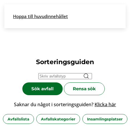
Skip to main content
Hoppa till huvudinnehållet
Meny
Sorteringsguiden
Sök avfall
Rensa sök
Saknar du något i sorteringsguiden?
Klicka här
Avfallslista
Avfallskategorier
Insamlingsplatser