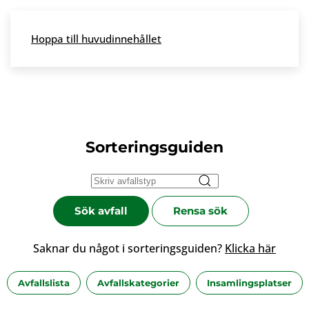
Skip to main content
Hoppa till huvudinnehållet
Meny
Sorteringsguiden
Sök avfall
Rensa sök
Saknar du något i sorteringsguiden?
Klicka här
Avfallslista
Avfallskategorier
Insamlingsplatser