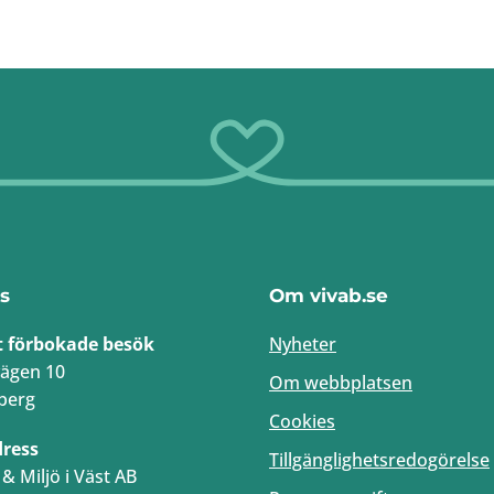
s
Om vivab.se
t förbokade besök
Nyheter
ägen 10
Om webbplatsen
berg
Cookies
dress
Tillgänglighetsredogörelse
& Miljö i Väst AB