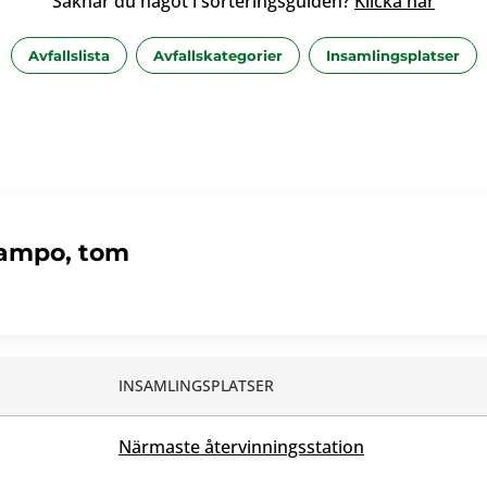
Saknar du något i sorteringsguiden?
Klicka här
Avfallslista
Avfallskategorier
Insamlingsplatser
hampo, tom
INSAMLINGSPLATSER
Närmaste återvinningsstation