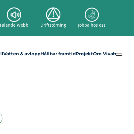
Talande Webb
Driftstörning
Jobba hos oss
ll
Vatten & avlopp
Hållbar framtid
Projekt
Om Vivab