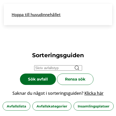
Skip to main content
Hoppa till huvudinnehållet
Meny
Sorteringsguiden
Sök avfall
Rensa sök
Saknar du något i sorteringsguiden?
Klicka här
Avfallslista
Avfallskategorier
Insamlingsplatser