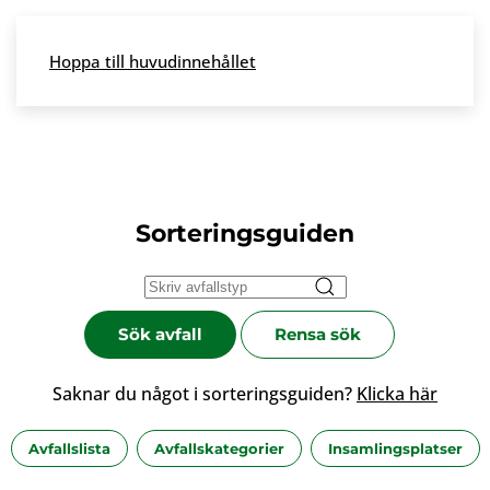
Skip to main content
Hoppa till huvudinnehållet
Meny
Sorteringsguiden
Sök avfall
Rensa sök
Saknar du något i sorteringsguiden?
Klicka här
Avfallslista
Avfallskategorier
Insamlingsplatser