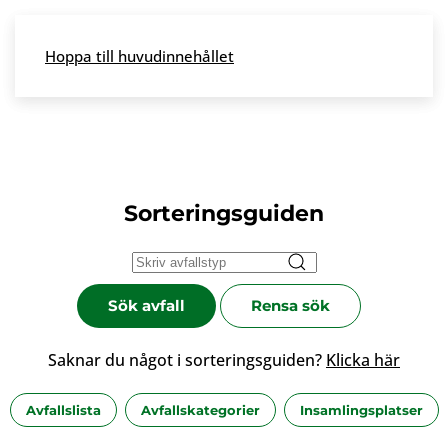
Skip to main content
Hoppa till huvudinnehållet
Meny
Sorteringsguiden
Sök avfall
Rensa sök
Saknar du något i sorteringsguiden?
Klicka här
Avfallslista
Avfallskategorier
Insamlingsplatser