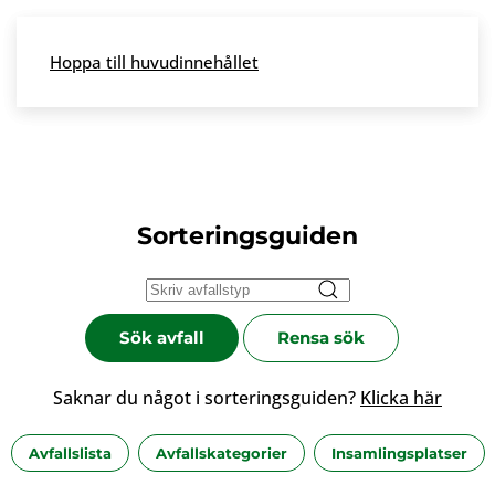
Skip to main content
Hoppa till huvudinnehållet
Meny
Sorteringsguiden
Sök avfall
Rensa sök
Saknar du något i sorteringsguiden?
Klicka här
Avfallslista
Avfallskategorier
Insamlingsplatser