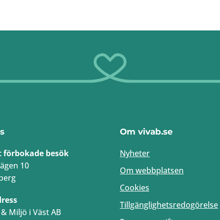
s
Om vivab.se
t förbokade besök
Nyheter
ägen 10
Om webbplatsen
berg
Cookies
dress
Tillgänglighetsredogörelse
& Miljö i Väst AB