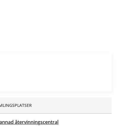
MLINGSPLATSER
nnad återvinningscentral