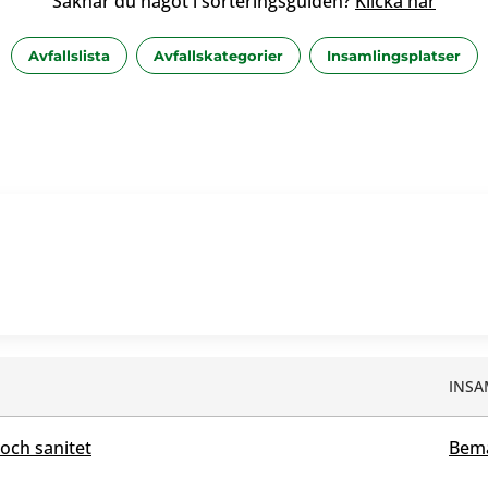
Saknar du något i sorteringsguiden?
Klicka här
Avfallslista
Avfallskategorier
Insamlingsplatser
INSA
 och sanitet
Bema