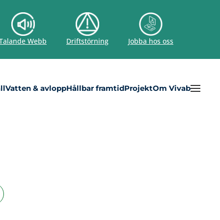
Talande Webb
Driftstörning
Jobba hos oss
ll
Vatten & avlopp
Hållbar framtid
Projekt
Om Vivab