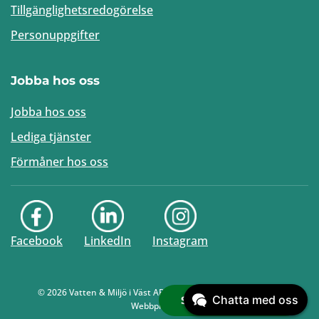
Tillgänglighetsredogörelse
Personuppgifter
Jobba hos oss
Jobba hos oss
Lediga tjänster
Förmåner hos oss
Facebook
LinkedIn
Instagram
©
2026
Vatten & Miljö i Väst AB. All rights reserved. Webb av
Chatta med oss
Saknar du något?
Webbproffs.se