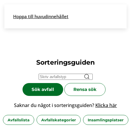
Skip to main content
Hoppa till huvudinnehållet
Meny
Sorteringsguiden
Sök avfall
Rensa sök
Saknar du något i sorteringsguiden?
Klicka här
Avfallslista
Avfallskategorier
Insamlingsplatser